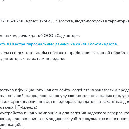
18620740, адрес: 125047, г. Москва, внутригородская территория
омпания», речь идет об ООО «Хэдхантер».
есть в Реестре персональных данных на сайте Роскомнадзора
.
аем всё для того, чтобы соблюдать требования законной обработ
, для которых вы их нам передали.
ступа к функционалу нашего сайта, содействия занятости и пред
следований, направленных на улучшение качества наших продуктов
ий, осуществления поиска и подбора кандидатов на вакантные дол
ования HR-бренда;
оустройства в нашу компанию и для ведения кадрового резерва ко
чения, направления в командировки, учёта результатов исполнени
омпенсаций;